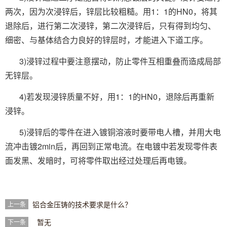
两次，因为次浸锌后，锌层比较粗糙。用1：1的HN0，将其
退除后，进行第二次浸锌，第二次浸锌后，只有得到均匀、
细密、与基体结合力良好的锌层时，才能进入下道工序。
3)浸锌过程中要注意摆动，防止零件互相重叠而造成局部
无锌层。
4)若发现浸锌质量不好，用1：1的HN0，退除后再重新
浸锌。
5)浸锌后的零件在进入镀铜溶液时要带电人槽，并用大电
流冲击镀2min后，再回到正常电流。在电镀中若发现零件表
面发黑、发暗时，可将零件取出经过处理后再电镀。
铝合金压铸的技术要求是什么？
上一条
暂无
下一条