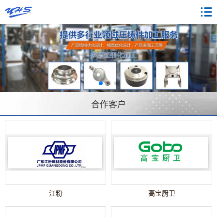
合作客户
江粉
高宝厨卫