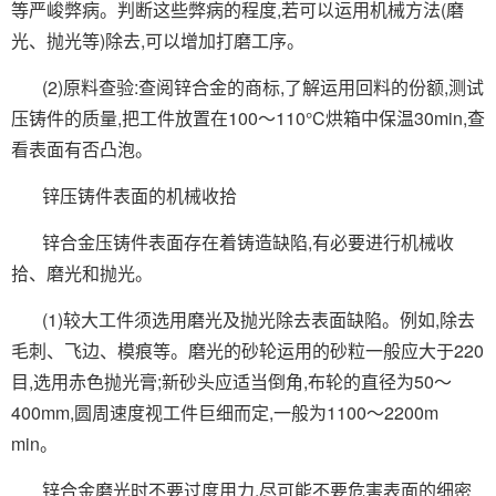
等严峻弊病。判断这些弊病的程度,若可以运用机械方法(磨
光、抛光等)除去,可以增加打磨工序。
(2)原料查验:查阅锌合金的商标,了解运用回料的份额,测试
压铸件的质量,把工件放置在100～110°C烘箱中保温30min,查
看表面有否凸泡。
锌压铸件表面的机械收拾
锌合金压铸件表面存在着铸造缺陷,有必要进行机械收
拾、磨光和抛光。
(1)较大工件须选用磨光及抛光除去表面缺陷。例如,除去
毛刺、飞边、模痕等。磨光的砂轮运用的砂粒一般应大于220
目,选用赤色抛光膏;新砂头应适当倒角,布轮的直径为50～
400mm,圆周速度视工件巨细而定,一般为1100～2200m
min。
锌合金磨光时不要过度用力,尽可能不要危害表面的细密