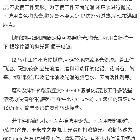
层,不要使工件变形。为了使工件表面光滑,还应该进行抛光。
可选用白色抛光膏,抛光膏不要太少,以防部分过热,呈现布满细
麻点。
抛轮的巨细和圆周速度可参照磨光,抛光后好用白粉拉一
下,根除停留的抛光膏,便于电镀。
(2)较小工件不方便抛磨,可选择滚磨或滚光处理。若工件
飞边、瑕疵较多,应先滚磨。磨料可选择氧化铝、花岗石、陶
瓷、塑料颗粒,以及能除油及光滑的肥皂水、表面活性剂等。
磨料及零件的装载量为3 4～4 5滚桶(易变形工件多装些,
溶液均浸满零件),磨料与零件比为(1.5～2)∶1,滚桶的转速6～
12r/min。简单变形的零件转速慢些。
若工件瑕疵很小,可以直接选用滚光。可以用塑料颗粒、
(软性)谷壳、玉米棒之类,加上光滑剂打滚擦光。滚桶转速为
600r/ min左右,时刻视工件、磨料而定。有不少小件运用振动