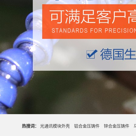
热搜词：
光通讯模块外壳
铝合金压铸件
锌合金压铸件