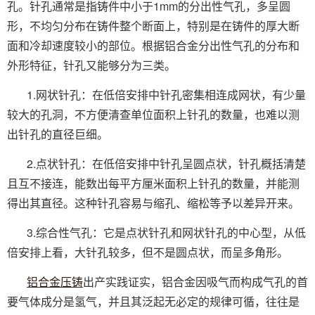
孔。针孔通常是指铸件中小于1mm的分出性气孔，多呈圆
形，不均匀分布在铸件整个断面上，特别是在铸件的厚大断
面和冷却速度较小的部位。根据铝合金分出性气孔的分布和
外形特征，针孔又能够分为三类。
1.网状针孔：在低倍安排中针孔密集相连成网状，有少量
较大的孔洞，不方便清查单位面积上针孔的数量，也难以测
出针孔的直径巨细。
2.点状针孔：在低倍安排中针孔呈圆点状，针孔概括清楚
且互不接连，能数出每平方厘米面积上针孔的数量，并能测
得出其直径。这种针孔容易与缩孔、缩松等予以差异开来。
3.综合性气孔：它是点状针孔和网状针孔的中心型，从低
倍安排上看，大针孔较多，但不是圆点状，而呈多角形。
铝合金压铸
出产实践证实，铝合金因吸气而构成气孔的首
要气体成分是氢气，并且其泛起无必定的规律可循，往往是