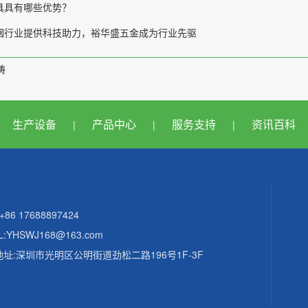
具具有哪些优势？
烟行业提供科技助力，裕华盛五金成为行业先驱
铸
生产设备
产品中心
服务支持
资讯百科
|
|
|
+86 17688897424
L:YHSWJ168@163.com
址:深圳市光明区公明街道劲松二路196号1F-3F