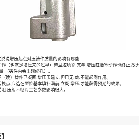
家说说增压起点对压铸件质量的影响有哪些
前动作（也就是增压来的过早）待型腔填充 完毕.增压缸活塞动作也终止,故
 量.（铸件内会出现缩孔）。
过迟（晚）铸件已凝固.增压虽建立.但已无 效.不能起到作用。
压转换点.应选在型腔基本填补满前.立既 增压.才能获得预期的效果。
损受阻.压射不畅对工艺参数影响很大。
荐】