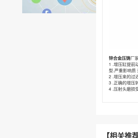
锌合金压铸
厂
1 .增压缸提
型.严重影响质
2 .增压来的
3 .正确的增
4 .压射头磨
【相关推