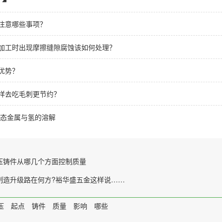
注意哪些事项？
加工时出现摩擦缝隙腐蚀该如何处理？
优势？
样去吃毛刺更节约？
液态金属与氢的溶解
压铸件从哪几个方面控制质量
制造升级路在何方?裕华盛五金这样说……
压
起点
铸件
质量
影响
哪些