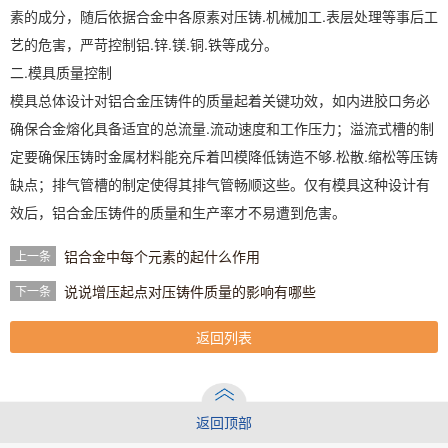
素的成分，随后依据合金中各原素对压铸.机械加工.表层处理等事后工
艺的危害，严苛控制铝.锌.镁.铜.铁等成分。
二.模具质量控制
模具总体设计对铝合金压铸件的质量起着关键功效，如内进胶口务必
确保合金熔化具备适宜的总流量.流动速度和工作压力；溢流式槽的制
定要确保压铸时金属材料能充斥着凹模降低铸造不够.松散.缩松等压铸
缺点；排气管槽的制定使得其排气管畅顺这些。仅有模具这种设计有
效后，铝合金压铸件的质量和生产率才不易遭到危害。
铝合金中每个元素的起什么作用
上一条
说说增压起点对压铸件质量的影响有哪些
下一条
返回列表
返回顶部