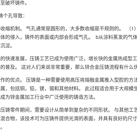
甚至破坏铸件。
铸个孔导致：
收缩机制。 气孔通常是圆形的，大多数收缩是不规则的。 （1
体的侵入，铸件的表面或内部会形成气孔。 b从涂料蒸发的气体
中沉淀。
业的快速发展，压铸工艺已成为使用广泛，增长快的金属热成型
的普及。 这对人们来说非常重要，那么锌合金压铸流程有什么
作的优点。 压铸是一种需要使用高压将熔融金属推入型腔的方
属，包括铜，铅，镁，锡和其他材料。 此过程适合用于大规模
已成为锌金属加工行业中广泛使用的铸造方法。
压铸零件期间，需要设计从简单到复杂的不同形状。 与其他工
混合物，该技术可为压铸件提供光滑的表面，并具有良好的尺寸
薄。