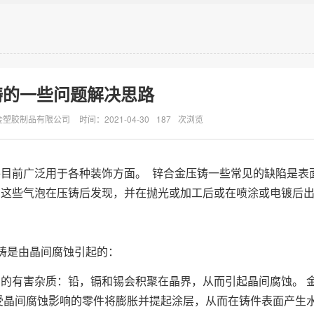
铸的一些问题解决思路
金塑胶制品有限公司
时间：2021-04-30
187
次浏览
件目前广泛用于各种装饰方面。 锌合金压铸一些常见的缺陷是表
，这些气泡在压铸后发现，并在抛光或加工后或在喷涂或电镀后
铸是由晶间腐蚀引起的：
的有害杂质：铅，镉和锡会积聚在晶界，从而引起晶间腐蚀。 
受晶间腐蚀影响的零件将膨胀并提起涂层，从而在铸件表面产生