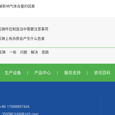
解影响气体含量的因素
压铸件在制造当中需要注意事项
压铸上有杂质会产生什么危害
压铸
一些
问题
解决
思路
生产设备
产品中心
服务支持
资讯百科
|
|
|
+86 17688897424
L:YHSWJ168@163.com