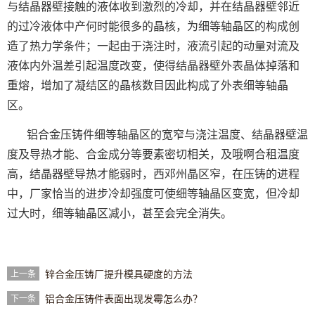
与结晶器壁接触的液体收到激烈的冷却，并在结晶器壁邻近
的过冷液体中产何时能很多的晶核，为细等轴晶区的构成创
造了热力学条件；一起由于浇注时，液流引起的动量对流及
液体内外温差引起温度改变，使得结晶器壁外表晶体掉落和
重熔，增加了凝结区的晶核数目因此构成了外表细等轴晶
区。
铝合金压铸件细等轴晶区的宽窄与浇注温度、结晶器壁温
度及导热才能、合金成分等要素密切相关，及哦啊合租温度
高，结晶器壁导热才能弱时，西邓州晶区窄，在压铸的进程
中，厂家恰当的进步冷却强度可使细等轴晶区变宽，但冷却
过大时，细等轴晶区减小，甚至会完全消失。
锌合金压铸厂提升模具硬度的方法
上一条
铝合金压铸件表面出现发霉怎么办？
下一条