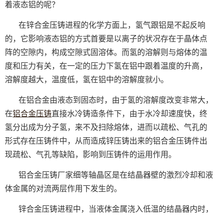
着液态铝的呢？
在锌合金压铸进程的化学方面上，氢气跟铝是不起反响
的，它影响液态铝的方式首要是以离子的状况存在于晶体点
阵的空隙内，构成空隙式固溶体。而氢的溶解则与熔体的温
度和压力有关，在一定的压力下氢在铝中跟着温度的升高，
溶解度越大，温度低，氢在铝中的溶解度就小。
在铝合金由液态到固态时，由于氢的溶解度改变非常大，
在
铝合金压铸
直接水冷铸造条件下，由于水冷却速度快，终
氢分出成为分子氢，来不及扫除熔体，进而以疏松、气孔的
形式存在压铸件中，从而造成锌压铸出来的铝合金压铸件出
现疏松、气孔等缺陷，影响到压铸件的运用作用。
铝合金压铸厂家细等轴晶区是在结晶器壁的激烈冷却和液
体金属的对流两层作用下发生的。
锌合金压铸进程中，当液体金属浇入低温的结晶器内时，