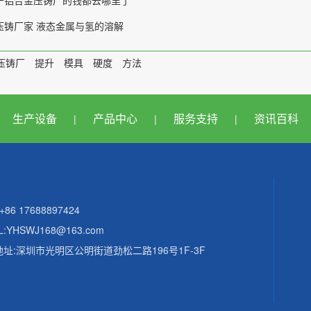
于铝合金压铸厂的钱都去哪里了
压铸厂家 液态金属与氢的溶解
压铸厂
提升
模具
硬度
方法
生产设备
产品中心
服务支持
资讯百科
|
|
|
+86 17688897424
L:YHSWJ168@163.com
址:深圳市光明区公明街道劲松二路196号1F-3F