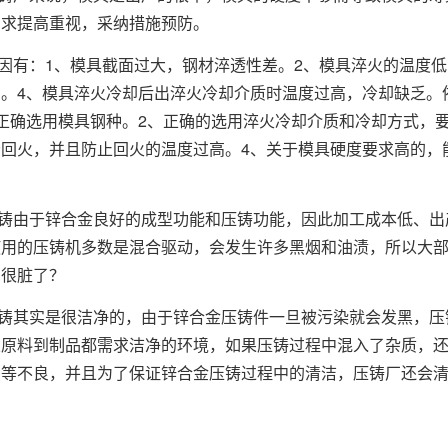
需求提高重视，采纳措施预防。
因有：1、模具截面过大，钢材淬透性差。2、模具淬火的温度低
高。4、模具淬火冷却后出淬火冷却介质时温度过高，冷却缺乏。
正确选用模具钢种。2、正确的选用淬火冷却介质和冷却方式，
回火，并且防止回火的温度过高。4、关于模具硬度要求高的，
铸由于锌合金良好的成型功能和压铸功能，因此加工成本低、出
使用的压铸机多数是混合驱动，会发生许多黑烟和油渍，所以大
的很脏了？
铸其实是很洁净的，由于锌合金压铸件一旦被污染就会发黑，压
从原料到制品都需求洁净的环境，如果压铸过程中混入了杂质，
点等不良，并且为了保证锌合金压铸过程中的清洁，压铸厂还会