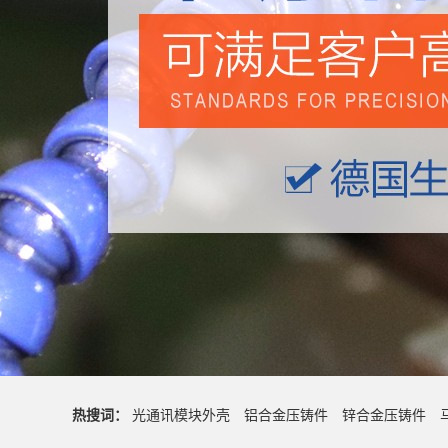
热搜词：
光通讯模块外壳
铝合金压铸件
锌合金压铸件