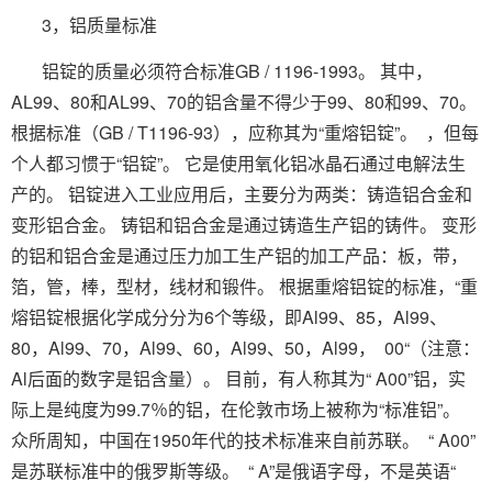
3，铝质量标准
铝锭的质量必须符合标准GB / 1196-1993。 其中，
AL99、80和AL99、70的铝含量不得少于99、80和99、70。
根据标准（GB / T1196-93），应称其为“重熔铝锭”。 ，但每
个人都习惯于“铝锭”。 它是使用氧化铝冰晶石通过电解法生
产的。 铝锭进入工业应用后，主要分为两类：铸造铝合金和
变形铝合金。 铸铝和铝合金是通过铸造生产铝的铸件。 变形
的铝和铝合金是通过压力加工生产铝的加工产品：板，带，
箔，管，棒，型材，线材和锻件。 根据重熔铝锭的标准，“重
熔铝锭根据化学成分分为6个等级，即Al99、85，Al99、
80，Al99、70，Al99、60，Al99、50，Al99， 00“（注意：
Al后面的数字是铝含量）。 目前，有人称其为“ A00”铝，实
际上是纯度为99.7％的铝，在伦敦市场上被称为“标准铝”。
众所周知，中国在1950年代的技术标准来自前苏联。 “ A00”
是苏联标准中的俄罗斯等级。 “ A”是俄语字母，不是英语“