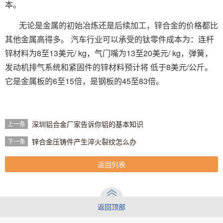
本。
无论是金属的初始冶炼还是后续加工，锌合金的价格都比
其他金属高得多。 汽车行业可以承受的钛零件成本为：连杆
锌材料为8至13美元/ kg，气门嘴为13至20美元/ kg，弹簧，
发动机排气系统和紧固件的锌材料预计将 低于8美元/公斤。
它是金属板的6至15倍，是钢板的45至83倍。
深圳铝合金厂家告诉你铝的基本知识
上一条
锌合金压铸件产生淬火裂纹怎么办
下一条
返回列表
返回顶部