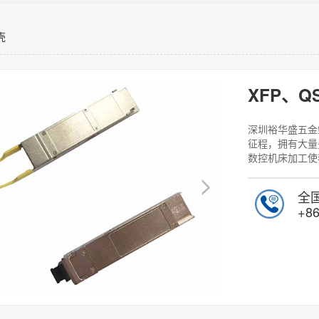
壳
XFP、Q
深圳裕华盛五金
征程，拥有大量
数控机床加工使
全
+86